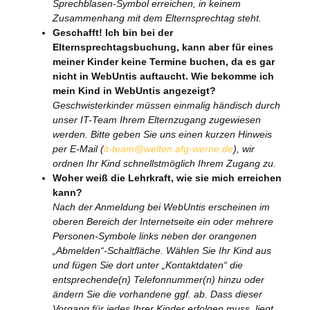
Sprechblasen-Symbol erreichen, in keinem
Zusammenhang mit dem Elternsprechtag steht.
Geschafft! Ich bin bei der
Elternsprechtagsbuchung, kann aber für eines
meiner Kinder keine Termine buchen, da es gar
nicht in WebUntis auftaucht. Wie bekomme ich
mein Kind in WebUntis angezeigt?
Geschwisterkinder müssen einmalig händisch durch
unser IT-Team Ihrem Elternzugang zugewiesen
werden. Bitte geben Sie uns einen kurzen Hinweis
per E-Mail (
it-team@welten.afg-werne.de
), wir
ordnen Ihr Kind schnellstmöglich Ihrem Zugang zu.
Woher weiß die Lehrkraft, wie sie mich erreichen
kann?
Nach der Anmeldung bei WebUntis erscheinen im
oberen Bereich der Internetseite ein oder mehrere
Personen-Symbole links neben der orangenen
„Abmelden“-Schaltfläche. Wählen Sie Ihr Kind aus
und fügen Sie dort unter „Kontaktdaten“ die
entsprechende(n) Telefonnummer(n) hinzu oder
ändern Sie die vorhandene ggf. ab. Dass dieser
Vorgang für jedes Ihrer Kinder erfolgen muss, liegt