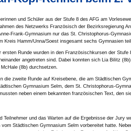
lerinnen und Schüler aus der Stufe 8 des AFG am Vorlesew
 Rahmen des Netzwerks Französisch der Bezirksregierung Arn
Anne-Frank-Gymnasium nur das St. Christophorus-Gymnas
im Kreis Hamm/Unna/Soest insgesamt sechs Gymnasien tei
er ersten Runde wurden in den Französischkursen der Stufe
einander angetreten sind. Dabei konnten sich Lia Bilitz (8b
n McHale (8b) durchsetzen.
) in die zweite Runde auf Kreisebene, die am Städtischen Gy
Städtischen Gymnasium Selm, dem St. Christophorus-Gymn
sten neben einem bekannten französischen Text, den sie 
und Teilnehmer und das Warten auf die Ergebnisse der Jury
ch vom Städtischen Gymnasium Selm vorbereitet hatte. Nebe