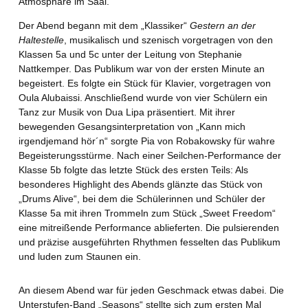
Atmosphäre im Saal.
Der Abend begann mit dem „Klassiker“
Gestern an der
Haltestelle
, musikalisch und szenisch vorgetragen von den
Klassen 5a und 5c unter der Leitung von Stephanie
Nattkemper. Das Publikum war von der ersten Minute an
begeistert. Es folgte ein Stück für Klavier, vorgetragen von
Oula Alubaissi. Anschließend wurde von vier Schülern ein
Tanz zur Musik von Dua Lipa präsentiert. Mit ihrer
bewegenden Gesangsinterpretation von „Kann mich
irgendjemand hör´n“ sorgte Pia von Robakowsky für wahre
Begeisterungsstürme. Nach einer Seilchen-Performance der
Klasse 5b folgte das letzte Stück des ersten Teils: Als
besonderes Highlight des Abends glänzte das Stück von
„Drums Alive“, bei dem die Schülerinnen und Schüler der
Klasse 5a mit ihren Trommeln zum Stück „Sweet Freedom“
eine mitreißende Performance ablieferten. Die pulsierenden
und präzise ausgeführten Rhythmen fesselten das Publikum
und luden zum Staunen ein.
An diesem Abend war für jeden Geschmack etwas dabei. Die
Unterstufen-Band „Seasons“ stellte sich zum ersten Mal