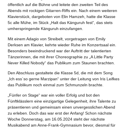
öffentlich auf die Bühne und leitete den zweiten Teil des
Abends mit rockigen Gitarren-Riffs ein. Nach einem weiteren
Klavierstück, dargeboten von Elin Hamzeh, hatte die Klasse
5c alle Mühe, im Stück „Halt das Känguruh fest“, das stets
umherspringende Känguruh einzufangen.
Mit einem Adagio von Streibelt, vorgetragen von Emily
Derksen am Klavier, kehrte wieder Ruhe im Konzertsaal ein.
Besonders beeindruckend war der Auftritt der talentierten
Tänzerinnen, die mit ihrer Choreographie zu „A Little Party
Never Killed Nobody“ das Publikum zum Staunen brachten.
Den Abschluss gestaltete die Klasse 5d, die mit dem Song
„Ich ess´so gerne Marzipan“ unter der Leitung von Iris Leifkes
das Publikum noch einmal zum Schmunzeln brachte.
„Fünfer on Stage“ war ein voller Erfolg und bot den
Fünftklässlern eine einzigartige Gelegenheit, ihre Talente zu
präsentieren und gemeinsam einen unvergesslichen Abend
zu erleben. Doch das war erst der Anfang! Schon nächste
Woche Donnerstag, am 16.05.2024 steht der nächste
Musikabend am Anne-Frank-Gymnasium bevor, diesmal für