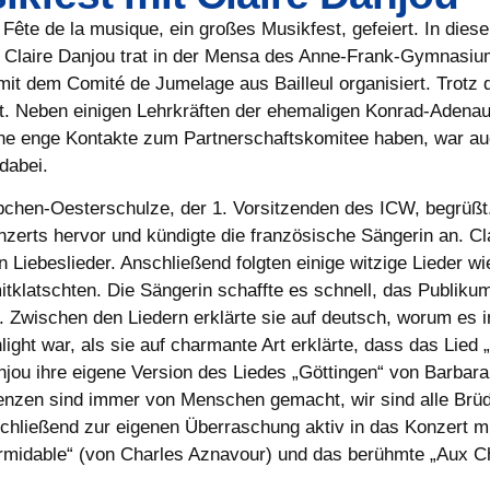
e Fête de la musique, ein großes Musikfest, gefeiert. In di
in Claire Danjou trat in der Mensa des Anne-Frank-Gymnasi
it dem Comité de Jumelage aus Bailleul organisiert. Trotz
lt. Neben einigen Lehrkräften der ehemaligen Konrad-Adenau
ne enge Kontakte zum Partnerschaftskomitee haben, war au
 dabei.
chen-Oesterschulze, der 1. Vorsitzenden des ICW, begrüßt.
zerts hervor und kündigte die französische Sängerin an. Cl
 Liebeslieder. Anschließend folgten einige witzige Lieder wie 
tklatschten. Die Sängerin schaffte es schnell, das Publikum 
. Zwischen den Liedern erklärte sie auf deutsch, worum es 
ht war, als sie auf charmante Art erklärte, dass das Lied „
njou ihre eigene Version des Liedes „Göttingen“ von Barbara 
renzen sind immer von Menschen gemacht, wir sind alle Brüde
hließend zur eigenen Überraschung aktiv in das Konzert mit
ormidable“ (von Charles Aznavour) und das berühmte „Aux 