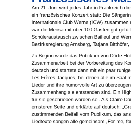
Am 21. Juni wird jedes Jahr in Frankreich di
ein französisches Konzert statt: Die Sänger
Internationale Club Werne (ICW) zusammen m
war die Mensa mit über 100 Gästen gut gefül
Schüleraustausch zwischen Bailleul und Wer
Bezirksregierung Arnsberg, Tatjana Bitthöfer,
Zu Beginn wurde das Publikum von Dörte Hüb
Zusammenarbeit bei der Vorbereitung des Kon
deutsch und startete dann mit ein paar ruhigen
Les Frères Jacques, bei denen alle im Saal mi
Lieder und ihre humorvolle Art zu überzeugen
Zusammenhang sie entstanden sind. Ein Highlig
für sie geschrieben worden sei. Als Claire Da
ernsteren Seite und erklärte auf deutsch: „G
zustimmenden Beifall vom Publikum, das ansc
Liedtexte sangen alle gemeinsam „For me, f