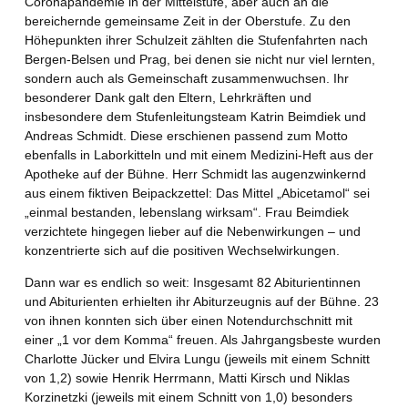
Coronapandemie in der Mittelstufe, aber auch an die
bereichernde gemeinsame Zeit in der Oberstufe. Zu den
Höhepunkten ihrer Schulzeit zählten die Stufenfahrten nach
Bergen-Belsen und Prag, bei denen sie nicht nur viel lernten,
sondern auch als Gemeinschaft zusammenwuchsen. Ihr
besonderer Dank galt den Eltern, Lehrkräften und
insbesondere dem Stufenleitungsteam Katrin Beimdiek und
Andreas Schmidt. Diese erschienen passend zum Motto
ebenfalls in Laborkitteln und mit einem Medizini-Heft aus der
Apotheke auf der Bühne. Herr Schmidt las augenzwinkernd
aus einem fiktiven Beipackzettel: Das Mittel „Abicetamol“ sei
„einmal bestanden, lebenslang wirksam“. Frau Beimdiek
verzichtete hingegen lieber auf die Nebenwirkungen – und
konzentrierte sich auf die positiven Wechselwirkungen.
Dann war es endlich so weit: Insgesamt 82 Abiturientinnen
und Abiturienten erhielten ihr Abiturzeugnis auf der Bühne. 23
von ihnen konnten sich über einen Notendurchschnitt mit
einer „1 vor dem Komma“ freuen. Als Jahrgangsbeste wurden
Charlotte Jücker und Elvira Lungu (jeweils mit einem Schnitt
von 1,2) sowie Henrik Herrmann, Matti Kirsch und Niklas
Korzinetzki (jeweils mit einem Schnitt von 1,0) besonders