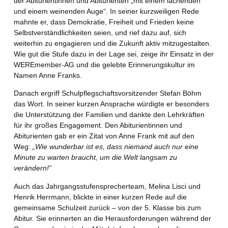
der Abiturientinnen und Abiturienten „mit einem lachenden
und einem weinenden Auge“. In seiner kurzweiligen Rede
mahnte er, dass Demokratie, Freiheit und Frieden keine
Selbstverständlichkeiten seien, und rief dazu auf, sich
weiterhin zu engagieren und die Zukunft aktiv mitzugestalten.
Wie gut die Stufe dazu in der Lage sei, zeige ihr Einsatz in der
WEREmember-AG und die gelebte Erinnerungskultur im
Namen Anne Franks.
Danach ergriff Schulpflegschaftsvorsitzender Stefan Böhm
das Wort. In seiner kurzen Ansprache würdigte er besonders
die Unterstützung der Familien und dankte den Lehrkräften
für ihr großes Engagement. Den Abiturientinnen und
Abiturienten gab er ein Zitat von Anne Frank mit auf den
Weg:
„Wie wunderbar ist es, dass niemand auch nur eine
Minute zu warten braucht, um die Welt langsam zu
verändern!“
Auch das Jahrgangsstufensprecherteam, Melina Lisci und
Henrik Herrmann, blickte in einer kurzen Rede auf die
gemeinsame Schulzeit zurück – von der 5. Klasse bis zum
Abitur. Sie erinnerten an die Herausforderungen während der