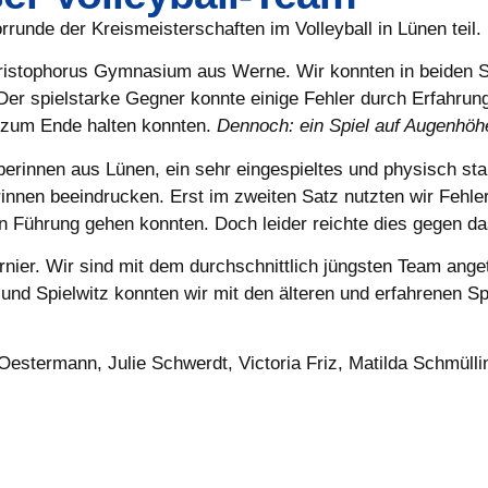
unde der Kreismeisterschaften im Volleyball in Lünen teil.
Christophorus Gymnasium aus Werne. Wir konnten in beiden 
r spielstarke Gegner konnte einige Fehler durch Erfahrung 
s zum Ende halten konnten.
Dennoch: ein Spiel auf Augenhöh
erinnen aus Lünen, ein sehr eingespieltes und physisch sta
innen beeindrucken. Erst im zweiten Satz nutzten wir Fehle
in Führung gehen konnten. Doch leider reichte dies gegen d
rnier. Wir sind mit dem durchschnittlich jüngsten Team ang
d Spielwitz konnten wir mit den älteren und erfahrenen Spie
estermann, Julie Schwerdt, Victoria Friz, Matilda Schmüllin