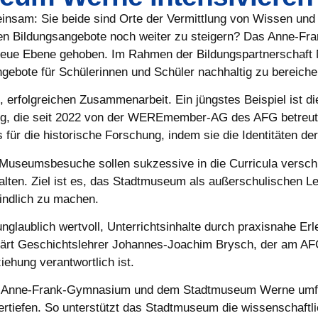
sam: Sie beide sind Orte der Vermittlung von Wissen und K
gen Bildungsangebote noch weiter zu steigern? Das Anne-
eue Ebene gehoben. Im Rahmen der Bildungspartnerschaft 
gebote für Schülerinnen und Schüler nachhaltig zu bereiche
n, erfolgreichen Zusammenarbeit. Ein jüngstes Beispiel ist 
, die seit 2022 von der WEREmember-AG des AFG betreut w
ür die historische Forschung, indem sie die Identitäten de
. Museumsbesuche sollen sukzessive in die Curricula vers
alten. Ziel ist es, das Stadtmuseum als außerschulischen Le
indlich zu machen.
unglaublich wertvoll, Unterrichtsinhalte durch praxisnahe E
klärt Geschichtslehrer Johannes-Joachim Brysch, der am AF
iehung verantwortlich ist.
 Anne-Frank-Gymnasium und dem Stadtmuseum Werne umfasst
ertiefen. So unterstützt das Stadtmuseum die wissenschaftl