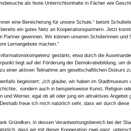
suche als feste Unterrichtsinhalte in Fächer wie Geschicht
mmer eine Bereicherung für unsere Schule,“ betont Schullei
bereits ein gutes Netz an Kooperationspartnern. Jetzt konnt
nen Partner gewinnen. Wir können unseren Schülerinnen und
gere Lernangebote machen.“
Informationskompetenz gestärkt, etwa durch die Auseinande
rpunkt liegt auf der Förderung der Demokratiebildung, um di
zu einer aktiven Teilnahme am gesellschaftlichen Diskurs z
nfalls begeistert: „Ich glaube, wir haben im Stadtmuseum v
schichte, sondern auch in beispielsweise Kunst, Religion od
n und Werner, egal ob alt oder jung ein attraktives Angebo
shalb freue ich mich natürlich sehr, dass wir durch diese 
rank Gründken, in dessen Verantwortungsbereich bei der St
atürlich, dass wir mit dieser Kooperation zwei ganz untersch